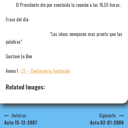
El Presidente dio por concluida la reunión a las 16,55 horas.
Frase del día:
“Las ideas envejecen mas pronto que las
palabras”
Gustave Le Bon
Anexo I :
22 – Conferencia Fundación
Related Images:
Navegación
Anterior:
Siguiente:
Acta 15-12-2007
Acta 02-01-2008
de