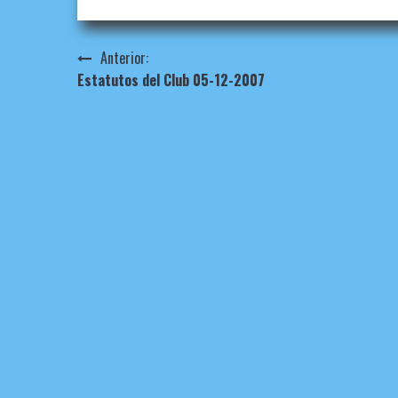
Navegación
Anterior:
Estatutos del Club 05-12-2007
de
entradas