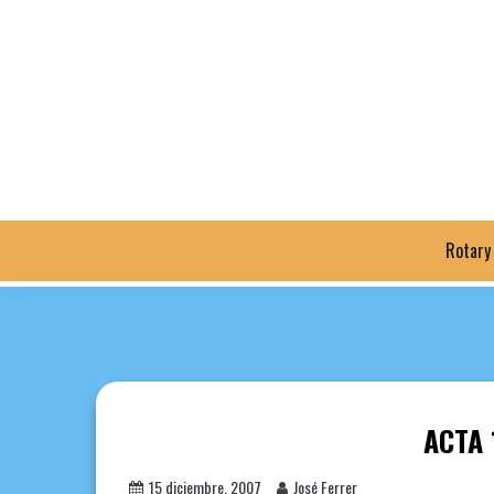
Saltar
al
contenido
Rotary
ACTA 
15 diciembre, 2007
José Ferrer