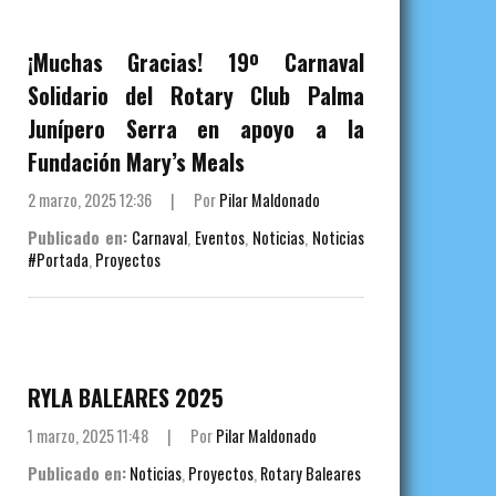
¡Muchas Gracias! 19º Carnaval
Solidario del Rotary Club Palma
Junípero Serra en apoyo a la
Fundación Mary’s Meals
2 marzo, 2025 12:36
|
Por
Pilar Maldonado
Publicado en:
Carnaval
,
Eventos
,
Noticias
,
Noticias
#Portada
,
Proyectos
RYLA BALEARES 2025
1 marzo, 2025 11:48
|
Por
Pilar Maldonado
Publicado en:
Noticias
,
Proyectos
,
Rotary Baleares