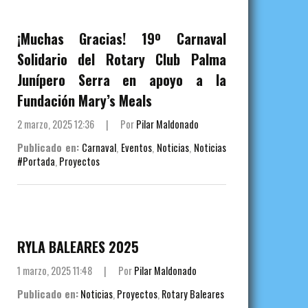
¡Muchas Gracias! 19º Carnaval
Solidario del Rotary Club Palma
Junípero Serra en apoyo a la
Fundación Mary’s Meals
2 marzo, 2025 12:36
|
Por
Pilar Maldonado
Publicado en:
Carnaval
,
Eventos
,
Noticias
,
Noticias
#Portada
,
Proyectos
RYLA BALEARES 2025
1 marzo, 2025 11:48
|
Por
Pilar Maldonado
Publicado en:
Noticias
,
Proyectos
,
Rotary Baleares