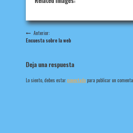
Related Images:
Navegación
Anterior:
Encuesta sobre la web
de
entradas
Deja una respuesta
Lo siento, debes estar
conectado
para publicar un comenta