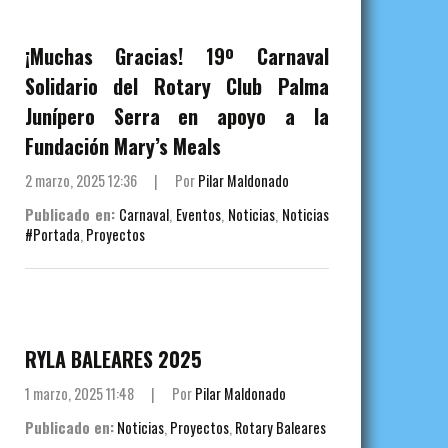
¡Muchas Gracias! 19º Carnaval
Solidario del Rotary Club Palma
Junípero Serra en apoyo a la
Fundación Mary’s Meals
2 marzo, 2025 12:36
|
Por
Pilar Maldonado
Publicado en:
Carnaval
,
Eventos
,
Noticias
,
Noticias
#Portada
,
Proyectos
RYLA BALEARES 2025
1 marzo, 2025 11:48
|
Por
Pilar Maldonado
Publicado en:
Noticias
,
Proyectos
,
Rotary Baleares