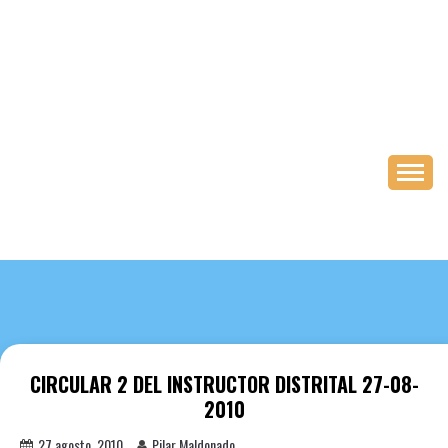
Saltar
al
contenido
CIRCULAR 2 DEL INSTRUCTOR DISTRITAL 27-08-
2010
27 agosto, 2010
Pilar Maldonado