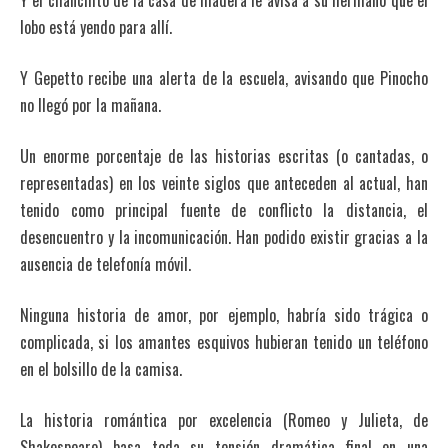
Y el chanchito de la casa de madera le avisa a su hermano que el
lobo está yendo para allí.
Y Gepetto recibe una alerta de la escuela, avisando que Pinocho
no llegó por la mañana.
Un enorme porcentaje de las historias escritas (o cantadas, o
representadas) en los veinte siglos que anteceden al actual, han
tenido como principal fuente de conflicto la distancia, el
desencuentro y la incomunicación. Han podido existir gracias a la
ausencia de telefonía móvil.
Ninguna historia de amor, por ejemplo, habría sido trágica o
complicada, si los amantes esquivos hubieran tenido un teléfono
en el bolsillo de la camisa.
La historia romántica por excelencia (Romeo y Julieta, de
Shakespeare) basa toda su tensión dramática final en una