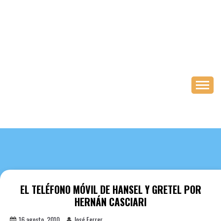
Saltar
al
contenido
EL TELÉFONO MÓVIL DE HANSEL Y GRETEL POR
HERNÁN CASCIARI
16 agosto, 2010
José Ferrer