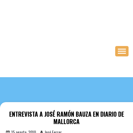
Saltar
al
contenido
ENTREVISTA A JOSÉ RAMÓN BAUZA EN DIARIO DE
MALLORCA
15 agosto, 2010
José Ferrer