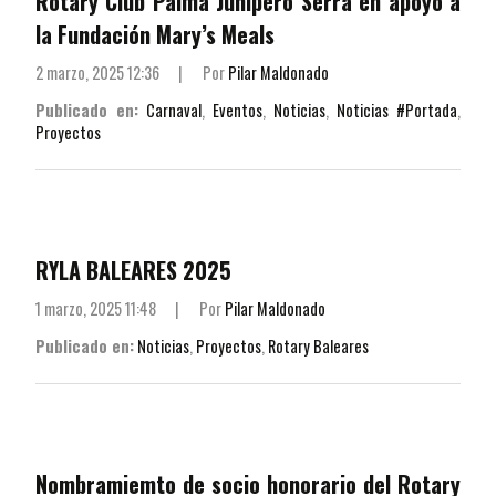
Rotary Club Palma Junípero Serra en apoyo a
la Fundación Mary’s Meals
2 marzo, 2025 12:36
|
Por
Pilar Maldonado
Publicado en:
Carnaval
,
Eventos
,
Noticias
,
Noticias #Portada
,
Proyectos
RYLA BALEARES 2025
1 marzo, 2025 11:48
|
Por
Pilar Maldonado
Publicado en:
Noticias
,
Proyectos
,
Rotary Baleares
Nombramiemto de socio honorario del Rotary