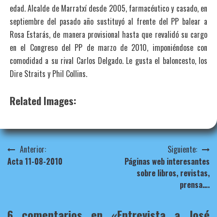
edad. Alcalde de Marratxí desde 2005, farmacéutico y casado, en
septiembre del pasado año sustituyó al frente del PP balear a
Rosa Estarás, de manera provisional hasta que revalidó su cargo
en el Congreso del PP de marzo de 2010, imponiéndose con
comodidad a su rival Carlos Delgado. Le gusta el baloncesto, los
Dire Straits y Phil Collins.
Related Images:
Navegación
Anterior:
Siguiente:
Acta 11-08-2010
Páginas web interesantes
de
sobre libros, revistas,
entradas
prensa….
6 comentarios en «
Entrevista a José