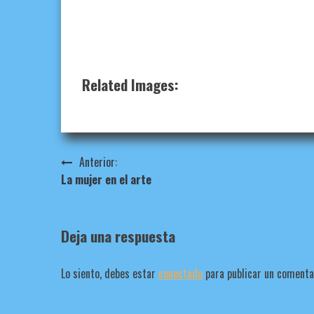
Related Images:
Navegación
Anterior:
La mujer en el arte
de
entradas
Deja una respuesta
Lo siento, debes estar
conectado
para publicar un comenta