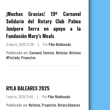
¡Muchas Gracias! 19º Carnaval
Solidario del Rotary Club Palma
Junípero Serra en apoyo a la
Fundación Mary’s Meals
2 marzo, 2025 12:36
|
Por
Pilar Maldonado
Publicado en:
Carnaval
,
Eventos
,
Noticias
,
Noticias
#Portada
,
Proyectos
RYLA BALEARES 2025
1 marzo, 2025 11:48
|
Por
Pilar Maldonado
Publicado en:
Noticias
,
Proyectos
,
Rotary Baleares