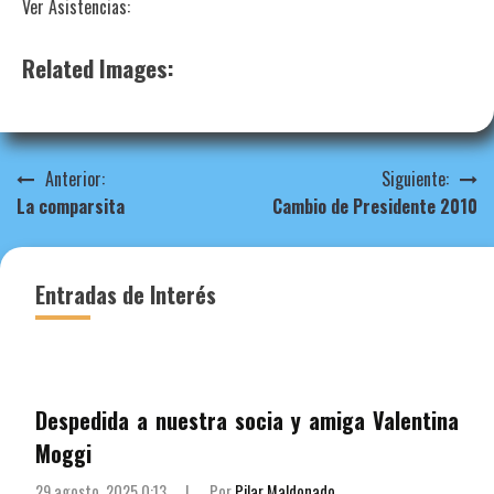
Ver Asistencias:
Related Images:
Navegación
Anterior:
Siguiente:
La comparsita
Cambio de Presidente 2010
de
entradas
Entradas de Interés
Despedida a nuestra socia y amiga Valentina
Moggi
29 agosto, 2025 0:13
|
Por
Pilar Maldonado