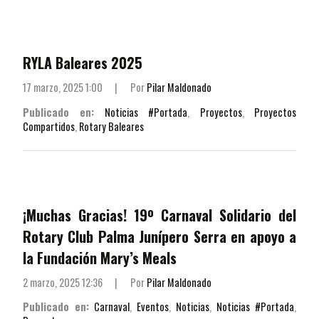
RYLA Baleares 2025
17 marzo, 2025 1:00
|
Por
Pilar Maldonado
Publicado en:
Noticias #Portada
,
Proyectos
,
Proyectos
Compartidos
,
Rotary Baleares
¡Muchas Gracias! 19º Carnaval Solidario del
Rotary Club Palma Junípero Serra en apoyo a
la Fundación Mary’s Meals
2 marzo, 2025 12:36
|
Por
Pilar Maldonado
Publicado en:
Carnaval
,
Eventos
,
Noticias
,
Noticias #Portada
,