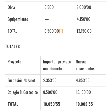
Obra
8.500
9.000’00
Equipamiento
—
4.150’00
TOTAL
8.500’00
[1]
13.150’00
TOTALES
Proyecto
Importe previsto
Nuevas
inicialmente
necesidades
Fundación Nazaret
2.353’55
4.853’55
Colegio El Cortecito
8.500’00
13.150’00
TOTAL
10.853’55
18.003’55