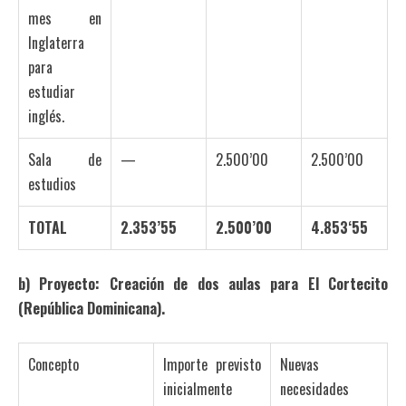
mes en
Inglaterra
para
estudiar
inglés.
Sala de
—
2.500’00
2.500’00
estudios
TOTAL
2.353’55
2.500’00
4.853‘55
b)
Proyecto: Creación de dos aulas para El Cortecito
(República Dominicana).
Concepto
Importe previsto
Nuevas
inicialmente
necesidades