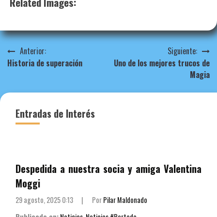
Related Images:
Navegación
Anterior:
Siguiente:
Historia de superación
Uno de los mejores trucos de
de
Magia
entradas
Entradas de Interés
Despedida a nuestra socia y amiga Valentina
Moggi
29 agosto, 2025 0:13
|
Por
Pilar Maldonado
Publicado en:
Noticias
,
Noticias #Portada