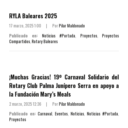
RYLA Baleares 2025
17 marzo, 2025 1:00
|
Por
Pilar Maldonado
Publicado en:
Noticias #Portada
,
Proyectos
,
Proyectos
Compartidos
,
Rotary Baleares
¡Muchas Gracias! 19º Carnaval Solidario del
Rotary Club Palma Junípero Serra en apoyo a
la Fundación Mary’s Meals
2 marzo, 2025 12:36
|
Por
Pilar Maldonado
Publicado en:
Carnaval
,
Eventos
,
Noticias
,
Noticias #Portada
,
Proyectos