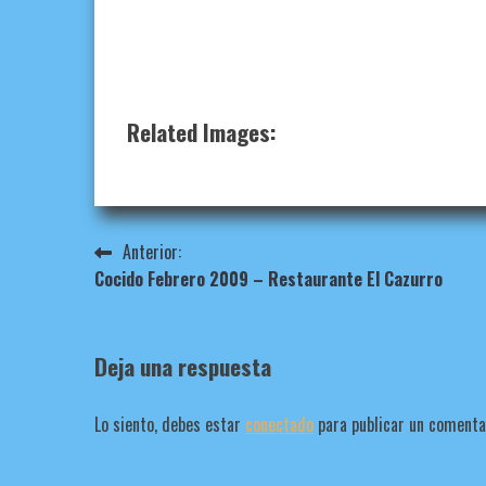
Related Images:
Navegación
Anterior:
Cocido Febrero 2009 – Restaurante El Cazurro
de
entradas
Deja una respuesta
Lo siento, debes estar
conectado
para publicar un comenta