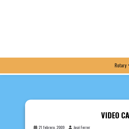
Saltar
al
contenido
Rotary
VIDEO C
21 febrero, 2009
José Ferrer