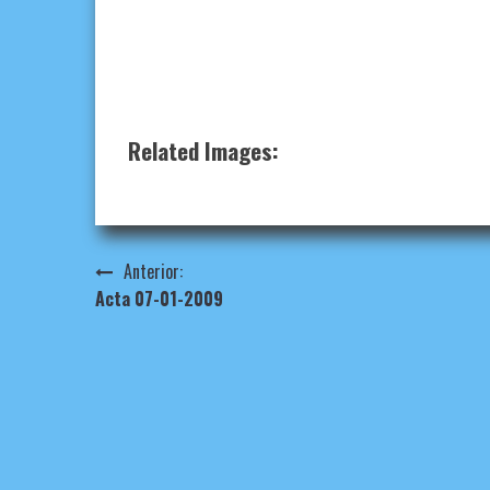
Related Images:
Navegación
Anterior:
Acta 07-01-2009
de
entradas