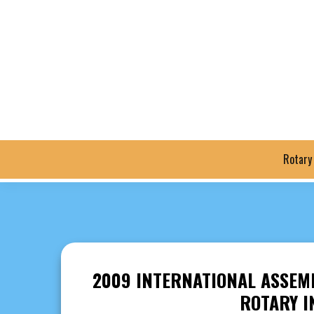
Saltar
al
contenido
Rotary
2009 INTERNATIONAL ASSEMB
ROTARY I