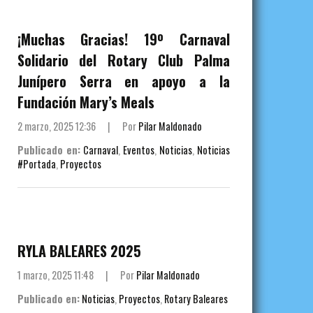
¡Muchas Gracias! 19º Carnaval
Solidario del Rotary Club Palma
Junípero Serra en apoyo a la
Fundación Mary’s Meals
2 marzo, 2025 12:36
|
Por
Pilar Maldonado
Publicado en:
Carnaval
,
Eventos
,
Noticias
,
Noticias
#Portada
,
Proyectos
RYLA BALEARES 2025
1 marzo, 2025 11:48
|
Por
Pilar Maldonado
Publicado en:
Noticias
,
Proyectos
,
Rotary Baleares