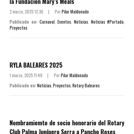
la Fundación Mary’s Meals
2 marzo, 2025 12:36
|
Por
Pilar Maldonado
Publicado en:
Carnaval
,
Eventos
,
Noticias
,
Noticias #Portada
,
Proyectos
RYLA BALEARES 2025
1 marzo, 2025 11:48
|
Por
Pilar Maldonado
Publicado en:
Noticias
,
Proyectos
,
Rotary Baleares
Nombramiemto de socio honorario del Rotary
Club Palma Junípero Serra a Pancho Roses