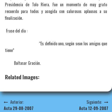
Presidencia de Tolo Riera. Fue un momento de muy grato
recuerdo para todos y acogida con calurosos aplausos a su
finalización.
Frase del día :
“Es definido uno, según sean los amigos que
tiene”
Baltasar Gracián.
Related Images:
Navegación
Anterior:
Siguiente:
Acta 29-08-2007
Acta 12-09-2007