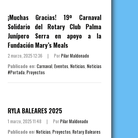
¡Muchas Gracias! 19º Carnaval
Solidario del Rotary Club Palma
Junípero Serra en apoyo a la
Fundación Mary’s Meals
2 marzo, 2025 12:36
|
Por
Pilar Maldonado
Publicado en:
Carnaval
,
Eventos
,
Noticias
,
Noticias
#Portada
,
Proyectos
RYLA BALEARES 2025
1 marzo, 2025 11:48
|
Por
Pilar Maldonado
Publicado en:
Noticias
,
Proyectos
,
Rotary Baleares