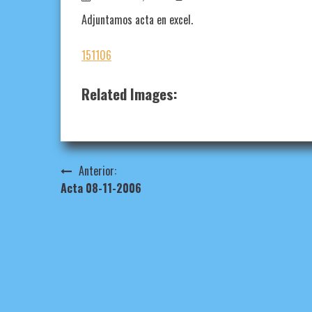
Adjuntamos acta en excel.
151106
Related Images:
Navegación
Anterior:
Acta 08-11-2006
de
entradas