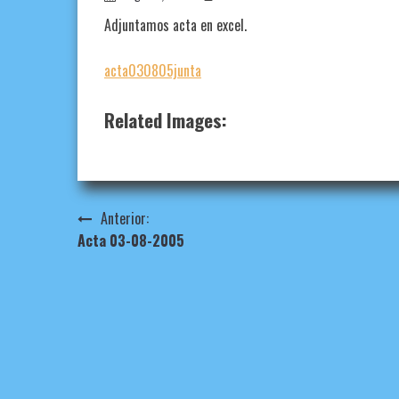
Adjuntamos acta en excel.
acta030805junta
Related Images:
Navegación
Anterior:
Acta 03-08-2005
de
entradas