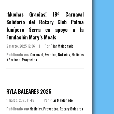
¡Muchas Gracias! 19º Carnaval
Solidario del Rotary Club Palma
Junípero Serra en apoyo a la
Fundación Mary’s Meals
2 marzo, 2025 12:36
|
Por
Pilar Maldonado
Publicado en:
Carnaval
,
Eventos
,
Noticias
,
Noticias
#Portada
,
Proyectos
RYLA BALEARES 2025
1 marzo, 2025 11:48
|
Por
Pilar Maldonado
Publicado en:
Noticias
,
Proyectos
,
Rotary Baleares