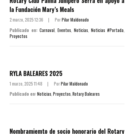
Rotary Club Palma Junípero Serra en apoyo a
la Fundación Mary’s Meals
2 marzo, 2025 12:36
|
Por
Pilar Maldonado
Publicado en:
Carnaval
,
Eventos
,
Noticias
,
Noticias #Portada
,
Proyectos
RYLA BALEARES 2025
1 marzo, 2025 11:48
|
Por
Pilar Maldonado
Publicado en:
Noticias
,
Proyectos
,
Rotary Baleares
Nombramiemto de socio honorario del Rotary