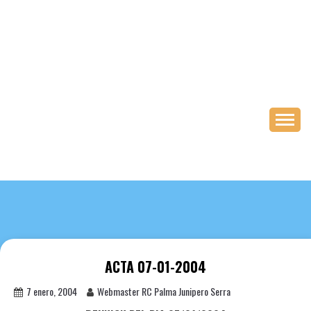
Saltar
al
contenido
ACTA 07-01-2004
7 enero, 2004
Webmaster RC Palma Junipero Serra