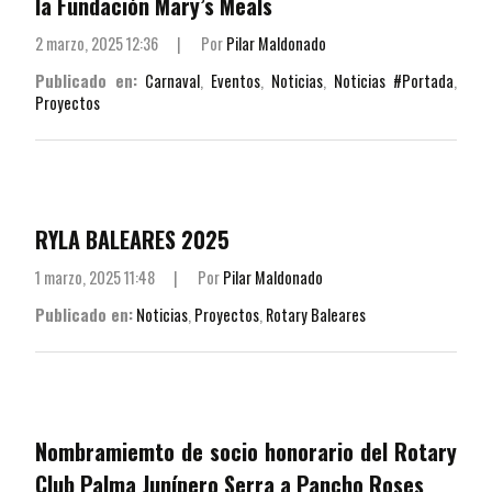
la Fundación Mary’s Meals
2 marzo, 2025 12:36
|
Por
Pilar Maldonado
Publicado en:
Carnaval
,
Eventos
,
Noticias
,
Noticias #Portada
,
Proyectos
RYLA BALEARES 2025
1 marzo, 2025 11:48
|
Por
Pilar Maldonado
Publicado en:
Noticias
,
Proyectos
,
Rotary Baleares
Nombramiemto de socio honorario del Rotary
Club Palma Junípero Serra a Pancho Roses