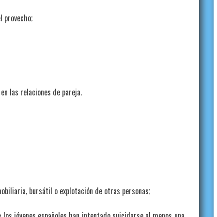
l provecho;
 las relaciones de pareja.
liaria, bursátil o explotación de otras personas;
s jóvenes españoles han intentado suicidarse al menos una