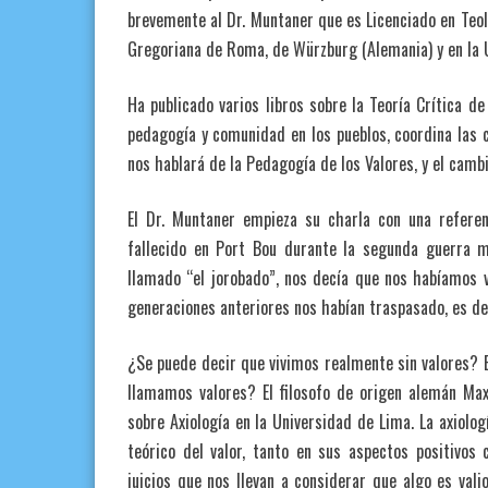
brevemente al Dr. Muntaner que es Licenciado en Teolo
Gregoriana de Roma, de Würzburg (Alemania) y en la 
Ha publicado varios libros sobre la Teoría Crítica de
pedagogía y comunidad en los pueblos, coordina las c
nos hablará de la Pedagogía de los Valores, y el camb
El Dr. Muntaner empieza su charla con una referen
fallecido en Port Bou durante la segunda guerra m
llamado “el jorobado”, nos decía que nos habíamos 
generaciones anteriores nos habían traspasado, es dec
¿Se puede decir que vivimos realmente sin valores? E
llamamos valores? El filosofo de origen alemán Ma
sobre Axiología en la Universidad de Lima. La axiolog
teórico del valor, tanto en sus aspectos positivos
juicios que nos llevan a considerar que algo es vali