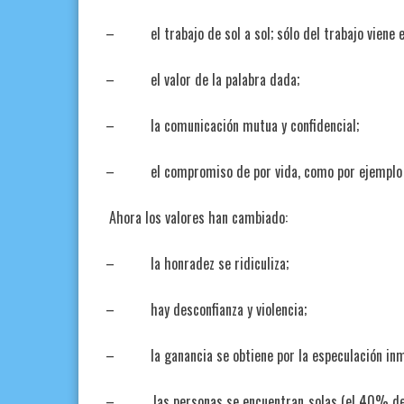
– el trabajo de sol a sol; sólo del trabajo viene e
– el valor de la palabra dada;
– la comunicación mutua y confidencial;
– el compromiso de por vida, como por ejemplo en
Ahora los valores han cambiado:
– la honradez se ridiculiza;
– hay desconfianza y violencia;
– la ganancia se obtiene por la especulación inmobi
– las personas se encuentran solas (el 40% de lo