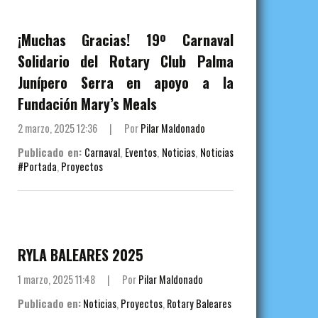
¡Muchas Gracias! 19º Carnaval
Solidario del Rotary Club Palma
Junípero Serra en apoyo a la
Fundación Mary’s Meals
2 marzo, 2025 12:36
|
Por
Pilar Maldonado
Publicado en:
Carnaval
,
Eventos
,
Noticias
,
Noticias
#Portada
,
Proyectos
RYLA BALEARES 2025
1 marzo, 2025 11:48
|
Por
Pilar Maldonado
Publicado en:
Noticias
,
Proyectos
,
Rotary Baleares