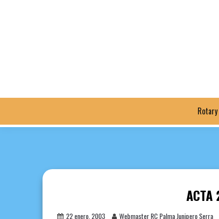
Saltar
al
contenido
Rotary
ACTA 
22 enero, 2003
Webmaster RC Palma Junipero Serra