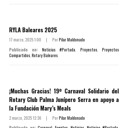
RYLA Baleares 2025
17 marzo, 2025 1:00
|
Por
Pilar Maldonado
Publicado en:
Noticias #Portada
,
Proyectos
,
Proyectos
Compartidos
,
Rotary Baleares
¡Muchas Gracias! 19º Carnaval Solidario del
Rotary Club Palma Junípero Serra en apoyo a
la Fundación Mary’s Meals
2 marzo, 2025 12:36
|
Por
Pilar Maldonado
Publicado en:
Carnaval
,
Eventos
,
Noticias
,
Noticias #Portada
,