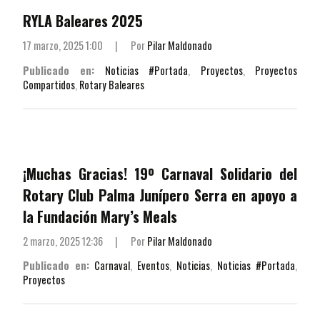
RYLA Baleares 2025
17 marzo, 2025 1:00
|
Por
Pilar Maldonado
Publicado en:
Noticias #Portada
,
Proyectos
,
Proyectos
Compartidos
,
Rotary Baleares
¡Muchas Gracias! 19º Carnaval Solidario del
Rotary Club Palma Junípero Serra en apoyo a
la Fundación Mary’s Meals
2 marzo, 2025 12:36
|
Por
Pilar Maldonado
Publicado en:
Carnaval
,
Eventos
,
Noticias
,
Noticias #Portada
,
Proyectos