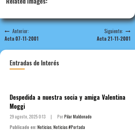
Related Images:
Navegación
Anterior:
Siguiente:
Acta 07-11-2001
Acta 21-11-2001
de
entradas
Entradas de Interés
Despedida a nuestra socia y amiga Valentina
Moggi
29 agosto, 2025 0:13
|
Por
Pilar Maldonado
Publicado en:
Noticias
,
Noticias #Portada