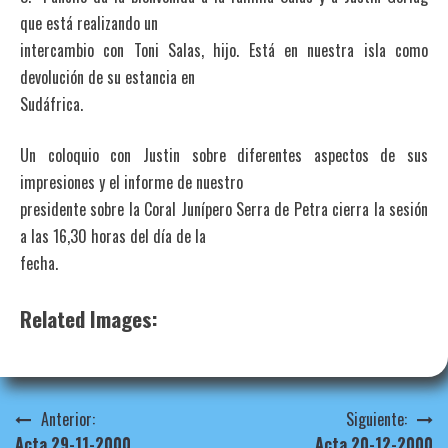
que está realizando un
intercambio con Toni Salas, hijo. Está en nuestra isla como
devolución de su estancia en
Sudáfrica.
Un coloquio con Justin sobre diferentes aspectos de sus
impresiones y el informe de nuestro
presidente sobre la Coral Junípero Serra de Petra cierra la sesión
a las 16,30 horas del día de la
fecha.
Related Images:
Navegación
Anterior:
Siguiente:
Acta 29-11-2000
Acta 20-12-2000