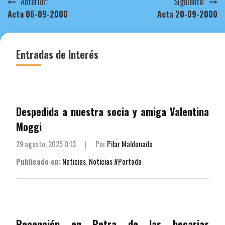
Navegación
Anterior:
Siguiente:
Acta 06-09-2000
Acta 20-09-2000
de
entradas
Entradas de Interés
Despedida a nuestra socia y amiga Valentina
Moggi
29 agosto, 2025 0:13
|
Por
Pilar Maldonado
Publicado en:
Noticias
,
Noticias #Portada
Recepción en Petra de las becarias