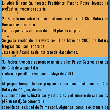
Clubs Hermanados
l.- Abre la reunión, nuestro Presidente, Pancho Roses, leyendo la
Proyectos
preceptiva invocación rotaria.
Proyectos Compartidos
2.- Se informa sobre la documentación recibida del Club Rotary de
Proyectos Solidarios
Huelva consistente en
Carnaval Solidario
tarjetas postales al precio de l.000 ptas. la carpeta.
Premio Junípero Serra UIB
Noticias
Se acusa recibo de la revista n» 11 de Mayo de 2000 de Rotary
Contacto
Internacional, con la foto de
Inicia Sesión
Jesús en la Asamblea de Instituto de Maspalomas.
3.- Jochen Kronberg se propone un viaje a los Paises Cataros en unión
del Club de Wuppertal a
realizar la penúltima semana de Mayo de 200 l.
Al propio tiempo Jochen propone un hermanamiento con el Club
Rotary de L’ Alguer, desde
sus connotaciones históricas y culturales y el número de sus socios
(42 en total). Se comenta la
conexión de la ciudad de Palma con L’ Alguer así como la existencia de