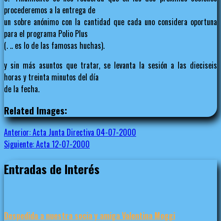
procederemos a la entrega de
un sobre anónimo con la cantidad que cada uno considera oportuna
para el programa Polio Plus
(. .. es lo de las famosas huchas).
y sin más asuntos que tratar, se levanta la sesión a las dieciseis
horas y treinta minutos del día
de la fecha.
Related Images:
Navegación
Anterior:
Acta Junta Directiva 04-07-2000
Siguiente:
Acta 12-07-2000
de
Entradas de Interés
entradas
Despedida a nuestra socia y amiga Valentina Moggi