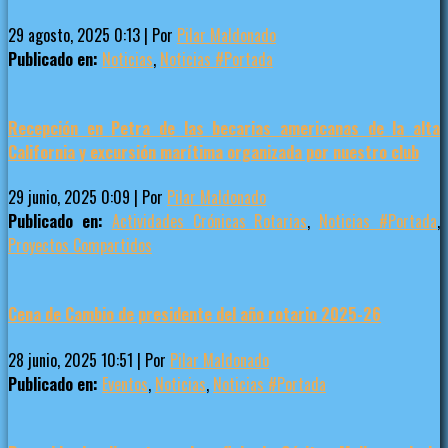
29 agosto, 2025 0:13
|
Por
Pilar Maldonado
Publicado en:
Noticias
,
Noticias #Portada
Recepción en Petra de las becarias americanas de la alta
California y excursión marítima organizada por nuestro club
29 junio, 2025 0:09
|
Por
Pilar Maldonado
Publicado en:
Actividades Crónicas Rotarias
,
Noticias #Portada
,
Proyectos Compartidos
Cena de Cambio de presidente del año rotario 2025-26
28 junio, 2025 10:51
|
Por
Pilar Maldonado
Publicado en:
Eventos
,
Noticias
,
Noticias #Portada