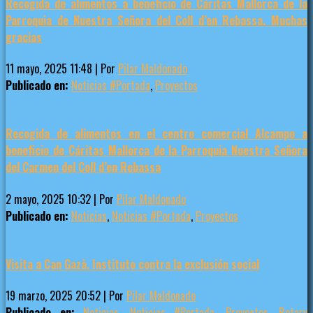
Recogida de alimentos a beneficio de Cáritas Mallorca de la
Parroquia de Nuestra Señora del Coll d’en Rebassa. Muchas
gracias
11 mayo, 2025 11:48
|
Por
Pilar Maldonado
Publicado en:
Noticias #Portada
,
Proyectos
Recogida de alimentos en el centro comercial Alcampo a
beneficio de Cáritas Mallorca de la Parroquia Nuestra Señora
del Carmen del Coll d’en Rebassa
2 mayo, 2025 10:32
|
Por
Pilar Maldonado
Publicado en:
Noticias
,
Noticias #Portada
,
Proyectos
Visita a Can Gazà. Instituto contra la exclusión social
19 marzo, 2025 20:52
|
Por
Pilar Maldonado
Publicado en:
Noticias
,
Noticias #Portada
,
Proyectos
,
Rotary