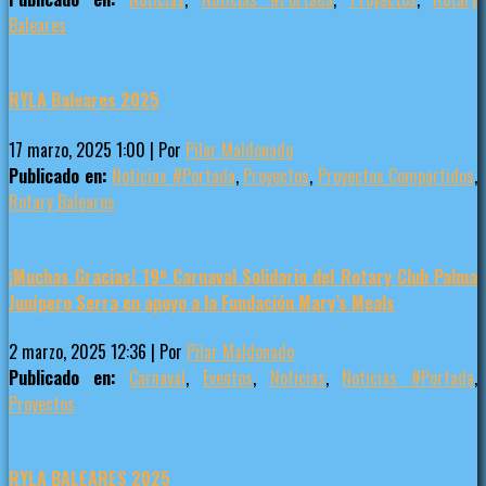
Baleares
RYLA Baleares 2025
17 marzo, 2025 1:00
|
Por
Pilar Maldonado
Publicado en:
Noticias #Portada
,
Proyectos
,
Proyectos Compartidos
,
Rotary Baleares
¡Muchas Gracias! 19º Carnaval Solidario del Rotary Club Palma
Junípero Serra en apoyo a la Fundación Mary’s Meals
2 marzo, 2025 12:36
|
Por
Pilar Maldonado
Publicado en:
Carnaval
,
Eventos
,
Noticias
,
Noticias #Portada
,
Proyectos
RYLA BALEARES 2025