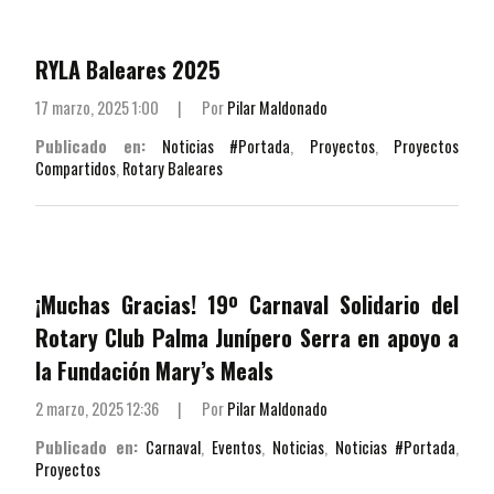
RYLA Baleares 2025
17 marzo, 2025 1:00
|
Por
Pilar Maldonado
Publicado en:
Noticias #Portada
,
Proyectos
,
Proyectos
Compartidos
,
Rotary Baleares
¡Muchas Gracias! 19º Carnaval Solidario del
Rotary Club Palma Junípero Serra en apoyo a
la Fundación Mary’s Meals
2 marzo, 2025 12:36
|
Por
Pilar Maldonado
Publicado en:
Carnaval
,
Eventos
,
Noticias
,
Noticias #Portada
,
Proyectos