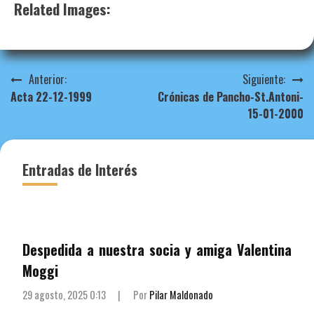
Related Images:
Navegación
Anterior:
Siguiente:
Acta 22-12-1999
Crónicas de Pancho-St.Antoni-
de
15-01-2000
entradas
Entradas de Interés
Despedida a nuestra socia y amiga Valentina
Moggi
29 agosto, 2025 0:13
|
Por
Pilar Maldonado